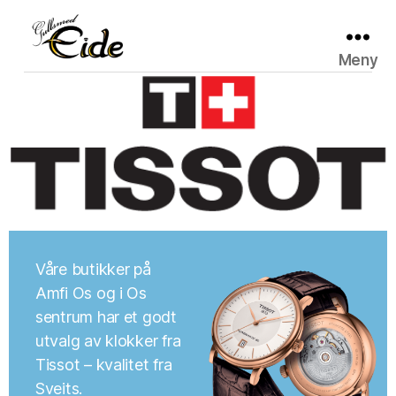
Meny
Gullsmed
Eide
Våre butikker på
Amfi Os og i Os
sentrum har et godt
utvalg av klokker fra
Tissot – kvalitet fra
Sveits.