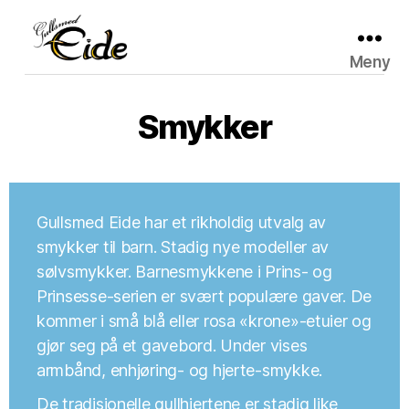
Meny
Gullsmed
Eide
Smykker
Gullsmed Eide har et rikholdig utvalg av
smykker til barn. Stadig nye modeller av
sølvsmykker. Barnesmykkene i Prins- og
Prinsesse-serien er svært populære gaver. De
kommer i små blå eller rosa «krone»-etuier og
gjør seg på et gavebord. Under vises
armbånd, enhjøring- og hjerte-smykke.
De tradisjonelle gullhjertene er stadig like