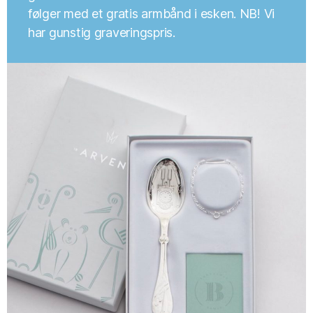
følger med et gratis armbånd i esken. NB! Vi
har gunstig graveringspris.