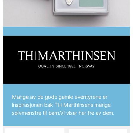
Mange av de gode gamle eventyrene er
inspirasjonen bak TH Marthinsens mange
sølvmønstre til barn.Vi viser her tre av dem.