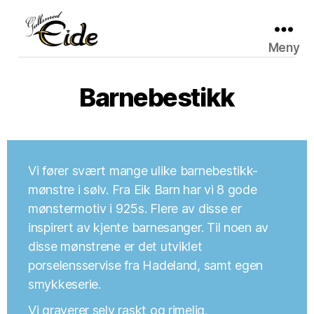
Meny
Gullsmed
Eide
Barnebestikk
Vi fører svært mange ulike barnebestikk-
mønstre i sølv. Fra Eik Barn har vi 8 gode
mønstermotiv i 925s. Flere av disse er
inspirert av kjente barnesanger. Til noen av
disse mønstrene er det utviklet
porselensservise fra Hadeland, samt egen
smykkeserie.
Vi graverer selv raskt og rimelig.