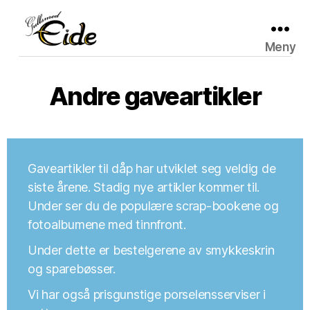
Meny
Gullsmed
Eide
Andre gaveartikler
Gaveartikler til dåp har utviklet seg veldig de
siste årene. Stadig nye artikler kommer til.
Under ser du de populære scrap-bookene og
fotoalbumene med tinnfront.
Under dette er bestelgerene av smykkeskrin
og sparebøsser.
Vi har også prisgunstige porselensserviser i